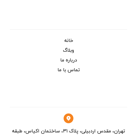
شرکت پرشین نویسا بین‌الملل تأمین کننده کالا ،
تجهیزات ، مواد شیمیایی و غیره برای صنایع گوناگون از
جمله معادن ، فولاد ، نفت ، گاز و پتروشیمی
دسترسی سریع
خانه
وبلاگ
درباره ما
تماس با ما